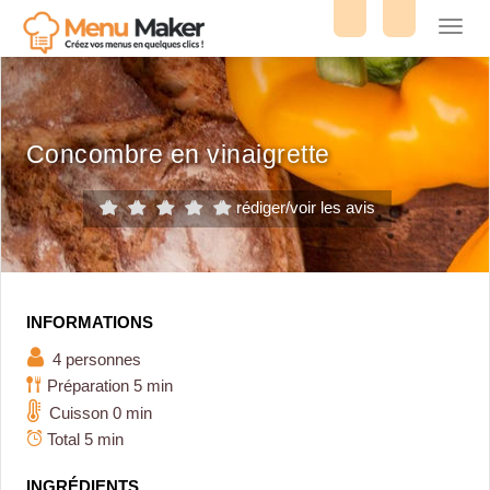
Toggl
navig
Concombre en vinaigrette
rédiger/voir les avis
INFORMATIONS
4 personnes
Préparation 5 min
Cuisson 0 min
Total 5 min
INGRÉDIENTS