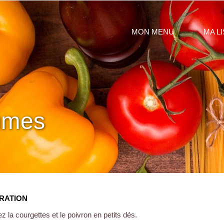
MON MENU
MA L
Créer mon menu
Menus sauvegardés
umes
RATION
 la courgettes et le poivron en petits dés.