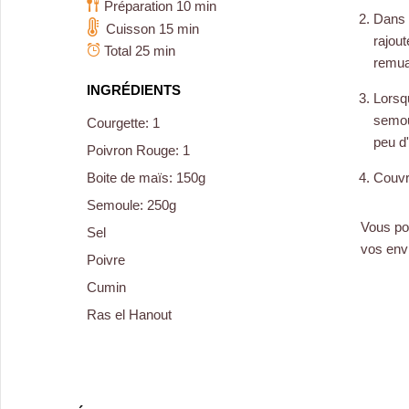
Préparation 10 min
Dans u
Cuisson 15 min
rajou
Total 25 min
remua
INGRÉDIENTS
Lorsq
semou
Courgette: 1
peu d'
Poivron Rouge: 1
Boite de maïs: 150g
Couvri
Semoule: 250g
Vous po
Sel
vos envi
Poivre
Cumin
Ras el Hanout