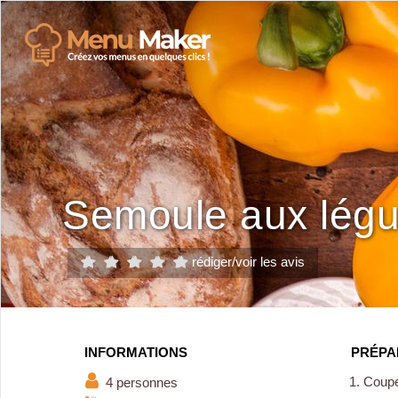
Semoule aux lég
rédiger/voir les avis
INFORMATIONS
PRÉPA
Coupez
4 personnes